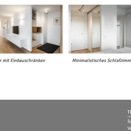
r mit Einbauschränken
Minimalistisches Schlafzimm
T
S
V